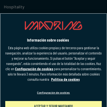
Hospitality
M-FORCE CLUB
IDIOMA
Información sobre cookies
Español
Esta página web utiliza cookies propias y de terceros para gestionar la
Español
navegación, analizar la experiencia del usuario, personalizar el contenido
y mejorar su funcionamiento. Si pulsas el botón “Aceptar y seguir
navegando”, estás consintiendo el uso de la totalidad de las cookies. Haz
clic en
Configuración de cookies
para personalizar tu consentimiento,
solo te llevará 3 minutos. Para información más detallada sobre cookies
Política de privacidad
Aviso legal
Accesibilidad
consulta nuestra
Política de cookies
Términos y condiciones
Política de cookies
Normativa uso de marca
Configuración de cookies
Configuración de cookies
ACEPTAR Y SEGUIR NAVEGANDO
nsaje
Compra tus entradas para el GP de España 2026