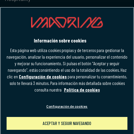
M-FORCE CLUB
IDIOMA
Información sobre cookies
Español
Esta página web utiliza cookies propias y de terceros para gestionar la
Español
navegación, analizar la experiencia del usuario, personalizar el contenido
y mejorar su funcionamiento. Si pulsas el botón “Aceptar y seguir
navegando”, estás consintiendo el uso de la totalidad de las cookies. Haz
clic en
Configuración de cookies
para personalizar tu consentimiento,
solo te llevará 3 minutos. Para información más detallada sobre cookies
Política de privacidad
Aviso legal
Accesibilidad
consulta nuestra
Política de cookies
Términos y condiciones
Política de cookies
Normativa uso de marca
Configuración de cookies
Configuración de cookies
ACEPTAR Y SEGUIR NAVEGANDO
nsaje
Compra tus entradas para el GP de España 2026