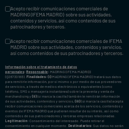
Acepto recibir comunicaciones comerciales de
Acepto recibir comunicaciones comerciales de MADRING (IFE
MADRING (IFEMA MADRID) sobre sus actividades,
contenidos y servicios, así como contenidos de sus
patrocinadores y terceros.
Acepto recibir comunicaciones comerciales de IFEMA
Acepto recibir comunicaciones comerciales de IFEMA MADRID
MADRID sobre sus actividades, contenidos y servicios,
así como contenidos de sus patrocinadores y terceros.
Información sobre el tratamiento de datos
personales
:
Responsable
:
MADRING (IFEMA MADRID)
(Q2873018B).
Finalidades: (i)
MADRING (IFEMA MADRID) tratará sus datos
para remitirle información, por sí mismo o por medio de sus proveedores
de servicios, a través de medios electrónicos o equivalentes (como
teléfono, SMS o mensajería instantánea) sobre la preventa y venta de
merchandising y
(ii)
(si marca la casilla) también le remitirán información
de sus actividades, contenidos y servicios,
(iii)
(si marca la casilla) acepta
recibir comunicaciones comerciales acerca de los servicios, contenidos y
eventos de IFEMA MADRID que pudieran resultar de su interés, así como
contenidos de sus patrocinadores y terceras empresas relacionadas.
Legitimación:
Consentimiento del interesado. Puede retirar el
consentimiento en cualquier momento.
Destinatarios:
Sus datos no serán