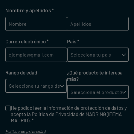
Nombre y apellidos
(necesario)
*
Correo electrónico
(necesario)
*
País
(necesario)
*
Rango de edad
¿Qué producto te interesa
más?
He podido leer la información de protección de datos y
He podido leer la información de protección de datos y ace
acepto la Política de Privacidad de MADRING (IFEMA
MADRID). *
Política de privacidad