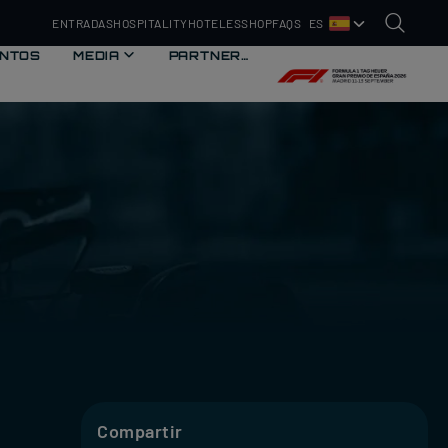
ENTRADAS
HOSPITALITY
HOTELES
SHOP
FAQS
ES
NTOS
EDIA
MEDIA
PARTNERS
PARTNERS
Compartir