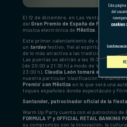
Esta página 
del usuari
El 12 de diciembre, en Las Ventas, los valo
navegando
del
Gran Premio de España de Fórmula 1
, s
cookies
p
música electrónica de
Mëstiza
.
Este primer calentamiento de cara al event
un
tardeo
festivo, fiel al espíritu de MADR
Configuració
de lo más atractiva a las tradicionales ce
Las puertas se abrirán a las 19:30, y
la fiest
RE
(de 20:00 a 21:30 h) a modo de ‘entrenamient
23:00 h),
Claudia León tomará el relevo
con 
nuestra particular ‘clasificación’. Finalment
Premio’ con Mëstiza
en lo que será una auté
toques españoles donde espectáculo y Fórmu
Santander, patrocinador oficial de la fiest
Warm Up Party cuenta con el patrocinio de
FORMULA 1® y OFFICIAL RETAIL BANKING 
su compromiso con la innovación, la cultura