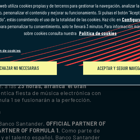
web utiliza cookies propias y de terceros para gestionar la navegación, analizar l
o, personalizar el contenido y mejorar su funcionamiento. Si pulsas el botón “Acept
res de modernidad e identidad española
”, estás consintiendo el uso de la totalidad de las cookies. Haz clic en
Configur
e fusionarán con el folklore flamenco y la
ara personalizar tu consentimiento, solo te llevará 3 minutos. Para información má
sobre cookies consulta nuestra
Política de cookies
o de septiembre de 2026, se vivirá como
ING, posicionándose como una alternativa
n de cookies
nas de empresa o reuniones navideñas
.
a arrancará a las 20: 00 con DJ ARGIA
CHAZAR NO NECESARIAS
ACEPTAR Y SEGUIR NAVE
os libres’. A continuación (de 21:30 a
una sesión explosiva que marcará
e, a las
23 horas, arranca ‘el Gran
ntica fiesta de música electrónica con
la 1 se fusionarán a la perfección.
a
 Banco Santander,
OFFICIAL PARTNER OF
PARTNER OF FORMULA 1
. Como parte de
 y el talento español, Banco Santander