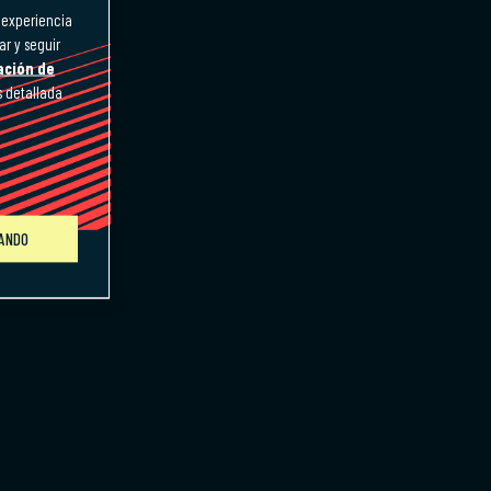
a experiencia
ar y seguir
ación de
s detallada
GANDO