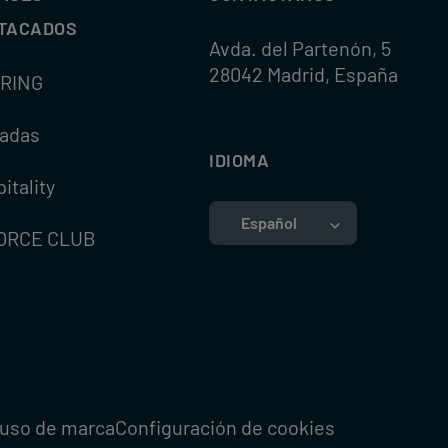
TACADOS
Avda. del Partenón, 5
28042 Madrid, España
RING
radas
IDIOMA
itality
Español
Español
ORCE CLUB
uso de marca
Configuración de cookies