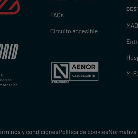
DES
FAQs
MAD
Circuito accesible
Ent
DRID
Hosp
M-F
LD
marcas
empresa de
érminos y condiciones
Política de cookies
Normativa 