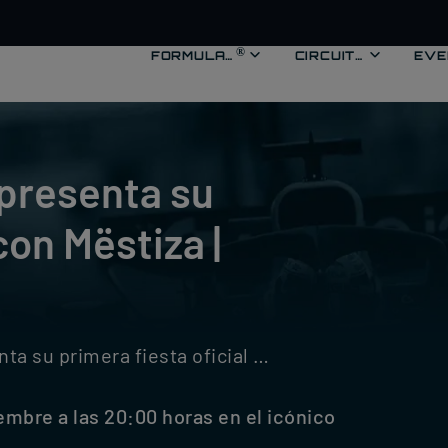
®
®
FORMULA 1
FORMULA 1
CIRCUITO
EVENTOS
CIRCUITO
EVE
M
 presenta su
con Mëstiza |
era fiesta oficial con Mëstiza | MADRING
embre a las 20:00 horas en el icónico