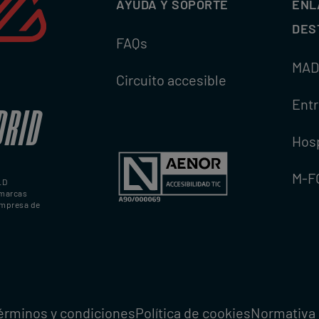
AYUDA Y SOPORTE
ENL
DES
FAQs
MAD
Circuito accesible
Ent
DRID
Hosp
M-F
LD
marcas
empresa de
érminos y condiciones
Política de cookies
Normativa 