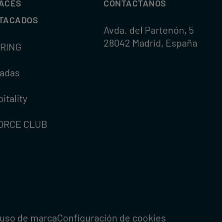
ACES
CONTÁCTANOS
TACADOS
Avda. del Partenón, 5
28042 Madrid, España
RING
radas
itality
ORCE CLUB
uso de marca
Configuración de cookies