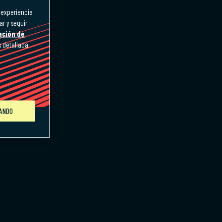
a experiencia
ar y seguir
ación de
s detallada
GANDO