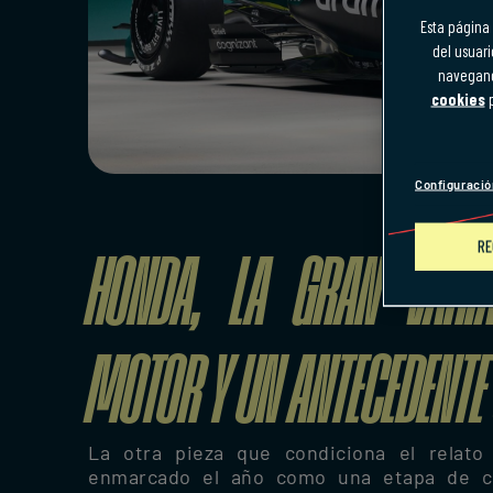
Esta página 
del usuari
navegando
cookies
p
Configuració
HONDA, LA GRAN VARIA
RE
MOTOR Y UN ANTECEDENTE
La otra pieza que condiciona el rela
enmarcado el año como una etapa de co