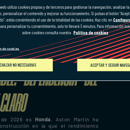
web utiliza cookies propias y de terceros para gestionar la navegación, analizar l
o, personalizar el contenido y mejorar su funcionamiento. Si pulsas el botón “Acept
”, estás consintiendo el uso de la totalidad de las cookies. Haz clic en
Configur
ara personalizar tu consentimiento, solo te llevará 3 minutos. Para información má
sobre cookies consulta nuestra
Política de cookies
n de cookies
BLE: DEPENDENCIA DEL
CHAZAR NO NECESARIAS
ACEPTAR Y SEGUIR NAVE
 CLARO
to de 2026 es
Honda
. Aston Martin ha
nstrucción en la que el rendimiento