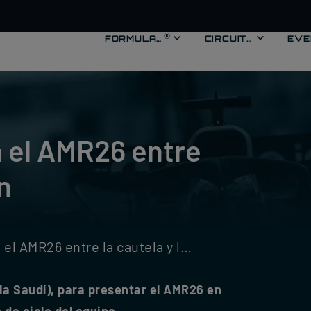
®
®
FORMULA 1
FORMULA 1
CIRCUITO
EVENTOS
CIRCUITO
EVE
M
 el AMR26 entre
n
MR26 entre la cautela y la ambición
bia Saudí), para presentar el AMR26 en