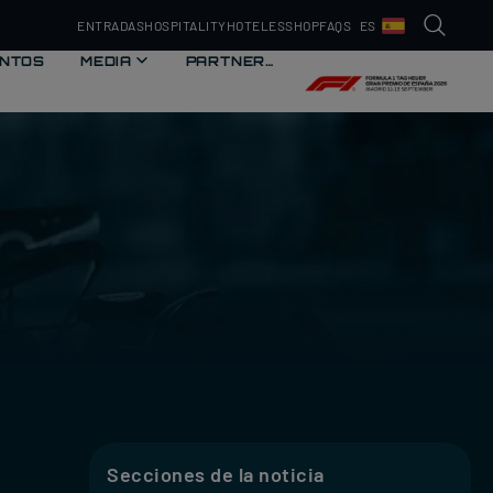
ENTRADAS
HOSPITALITY
HOTELES
SHOP
FAQS
ES
NTOS
EDIA
MEDIA
PARTNERS
PARTNERS
Secciones de la noticia