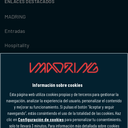
ENLACES DESTACADOS
MADRING
Entradas
Hospitality
M-FORCE CLUB
IDIOMA
Información sobre cookies
Español
Esta página web utiliza cookies propias y de terceros para gestionar la
Español
navegación, analizar la experiencia del usuario, personalizar el contenido
y mejorar su funcionamiento. Si pulsas el botón “Aceptar y seguir
navegando”, estás consintiendo el uso de la totalidad de las cookies. Haz
clic en
Configuración de cookies
para personalizar tu consentimiento,
solo te llevará 3 minutos. Para información más detallada sobre cookies
Política de privacidad
Aviso legal
Accesibilidad