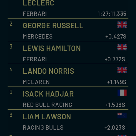
LECLERC
FERRARI
1:27:11.335
2
GEORGE RUSSELL
MERCEDES
+0.427S
3
LEWIS HAMILTON
FERRARI
+0.772S
4
LANDO NORRIS
MCLAREN
+1.149S
5
ISACK HADJAR
RED BULL RACING
+1.598S
6
LIAM LAWSON
RACING BULLS
+2.023S