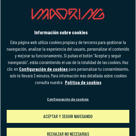
Entradas
Hospitality
Información sobre cookies
M-FORCE CLUB
Esta página web utiliza cookies propias y de terceros para gestionar la
navegación, analizar la experiencia del usuario, personalizar el contenido
y mejorar su funcionamiento. Si pulsas el botón “Aceptar y seguir
navegando”, estás consintiendo el uso de la totalidad de las cookies. Haz
clic en
Configuración de cookies
para personalizar tu consentimiento,
solo te llevará 3 minutos. Para información más detallada sobre cookies
Política de privacidad
Aviso legal
Accesibilidad
consulta nuestra
Política de cookies
Términos y condiciones
Política de cookies
Normativa uso de marca
Configuración de cookies
Configuración de cookies
ACEPTAR Y SEGUIR NAVEGANDO
nsaje
Compra tus entradas para el GP de España 2026
RECHAZAR NO NECESARIAS